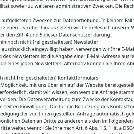
lität sowie • zu weiteren administrativen Zwecken. Die Rec
n aufgelisteten Zwecken zur Datenerhebung. In keinem Fal
 ziehen. Darüber hinaus setzen wir beim Besuch unserer W
r den Ziff. 4 und 5 dieser Datenschutzerklärung.
in noch nicht frei geschalteten) Newsletter
GVO ausdrücklich eingewilligt haben, verwenden wir Ihre E-M
des Newsletters ist die Angabe einer E-Mail-Adresse ausre
nde eines jeden Newsletters. Alternativ können Sie Ihren 
h nicht frei geschalteten) Kontaktformulars
ie Möglichkeit, mit uns über ein auf der Website bereitgest
e erforderlich, damit wir wissen, von wem die Anfrage sta
 werden. Die Datenverarbeitung zum Zwecke der Kontaktaufn
ig erteilten Einwilligung. Die für die Benutzung des Kontak
digung der von Ihnen gestellten Anfrage automatisch gel
önlichen Daten an Dritte zu anderen als den im Folgenden 
te weiter, wenn: • Sie Ihre nach Art. 6 Abs. 1 S. 1 lit. a DS