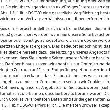
 S. 1 lit. f DSGVO zur Geltendmachung, Ausübung oder Vert
ss Sie ein überwiegendes schutzwürdiges Interesse an der 
 Abs. 1 S. 1 lit. c DSGVO eine gesetzliche Verpflichtung best
Abwicklung von Vertragsverhältnissen mit Ihnen erforderlich i
ies ein. Hierbei handelt es sich um kleine Dateien, die Ihr
 o.ä.) gespeichert werden, wenn Sie unsere Seite besuchen
Trojaner oder sonstige Schadsoftware. In dem Cookie werden
etzten Endgerät ergeben. Dies bedeutet jedoch nicht, das
ookies dient einerseits dazu, die Nutzung unseres Angebots 
erkennen, dass Sie einzelne Seiten unserer Website bereit
ht. Darüber hinaus setzen wir ebenfalls zur Optimierung d
gelegten Zeitraum auf Ihrem Endgerät gespeichert werden. 
 automatisch erkannt, dass Sie bereits bei uns waren und 
l eingeben zu müssen. Zum anderen setzten wir Cookies ein
Optimierung unseres Angebotes für Sie auszuwerten (siehe 
tomatisch zu erkennen, dass Sie bereits bei uns waren. Die
 durch Cookies verarbeiteten Daten sind für die genannten
. 1 S. 1 lit. f DSGVO erforderlich. Die meisten Browser akz