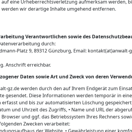
em auf eine Urheberrechtsverletzung aufmerksam werden, b
 werden wir derartige Inhalte umgehend entfernen.
g
rarbeitung Verantwortlichen sowie des Datenschutzbea
 Datenverarbeitung durch:
ann-Platz 9, 89312 Günzburg, Email: kontakt(at)anwalt-gz.
. Anschrift erreichbar.
zogener Daten sowie Art und Zweck von deren Verwend
alt-gz.de werden durch den auf Ihrem Endgerät zum Ein
te gesendet. Diese Informationen werden temporär in einem
erfasst und bis zur automatisierten Löschung gespeichert
atum und Uhrzeit des Zugriffs, • Name und URL der abgeruf
er Browser und ggf. das Betriebssystem Ihres Rechners sow
folgenden Zwecken verarbeitet:
indungsaufbaus der Website, • Gewährleistung einer komfo