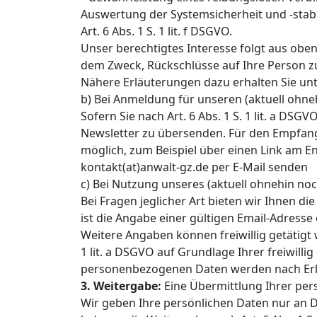
Auswertung der Systemsicherheit und -stabi
Art. 6 Abs. 1 S. 1 lit. f DSGVO.
Unser berechtigtes Interesse folgt aus obe
dem Zweck, Rückschlüsse auf Ihre Person zu
Nähere Erläuterungen dazu erhalten Sie unte
b) Bei Anmeldung für unseren (aktuell ohneh
Sofern Sie nach Art. 6 Abs. 1 S. 1 lit. a DS
Newsletter zu übersenden. Für den Empfang 
möglich, zum Beispiel über einen Link am E
kontakt(at)anwalt-gz.de per E-Mail senden
c) Bei Nutzung unseres (aktuell ohnehin noc
Bei Fragen jeglicher Art bieten wir Ihnen d
ist die Angabe einer gültigen Email-Adress
Weitere Angaben können freiwillig getätigt
1 lit. a DSGVO auf Grundlage Ihrer freiwill
personenbezogenen Daten werden nach Erle
3. Weitergabe:
Eine Übermittlung Ihrer pers
Wir geben Ihre persönlichen Daten nur an Drit